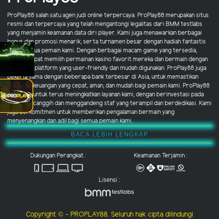
ProPlay88 salah satu agen judi online terpercaya. ProPlay88 merupakan situs
resmi dan terpercaya yang telah mengantongi legalitas dari BMM testlabs
yang menjamin keamanan data diri player. Kami juga menawarkan berbagai
bonus dan promosi menarik, serta turnamen besar dengan hadiah fantastis
untuk semua pemain kami. Dengan berbagai macam game yang tersedia,
pemain dapat memilih permainan kasino favorit mereka dan bermain dengan
nyaman di platform yang user-friendly dan mudah digunakan. ProPlay88 juga
bekerja sama dengan beberapa bank terbesar di Asia, untuk memastikan
transaksi keuangan yang cepat, aman, dan mudah bagi pemain kami. ProPlay88
berusaha untuk terus meningkatkan layanan kami, dengan berinvestasi pada
teknologi canggih dan menggandeng staf yang terampil dan berdedikasi. Kami
juga berkomitmen untuk memberikan pengalaman bermain yang
menyenangkan dan adil bagi semua pemain kami.
BACA LEBIH LENGKAP
Dukungan Perangkat :
Keamanan Terjamin :
Lisensi :
Copyright © - PROPLAY88. Seluruh hak cipta dilindungi