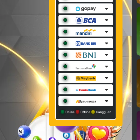
Online
Offline
Gangguan