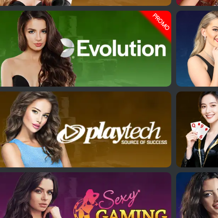
PROMO