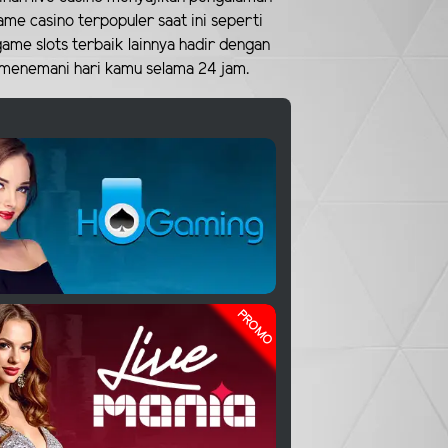
me casino terpopuler saat ini seperti
game slots terbaik lainnya hadir dengan
p menemani hari kamu selama 24 jam.
PROMO