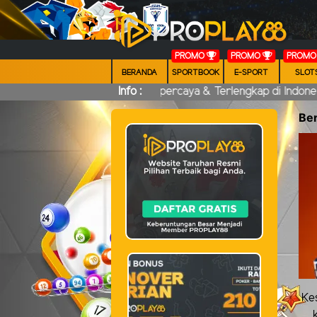
PROMO
PROMO
PROM
BERANDA
SPORTBOOK
E-SPORT
SLOT
 Game Online Terpercaya & Terlengkap di Indonesia! | Pro
Info :
Be
Ke