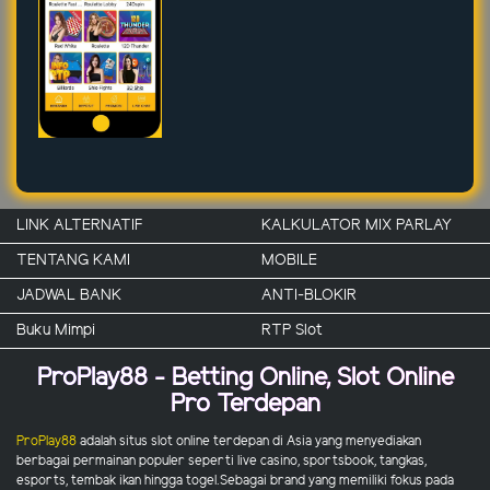
LINK ALTERNATIF
KALKULATOR MIX PARLAY
TENTANG KAMI
MOBILE
JADWAL BANK
ANTI-BLOKIR
Buku Mimpi
RTP Slot
ProPlay88 - Betting Online, Slot Online
Pro Terdepan
ProPlay88
adalah situs slot online terdepan di Asia yang menyediakan
berbagai permainan populer seperti live casino, sportsbook, tangkas,
esports, tembak ikan hingga togel.Sebagai brand yang memiliki fokus pada