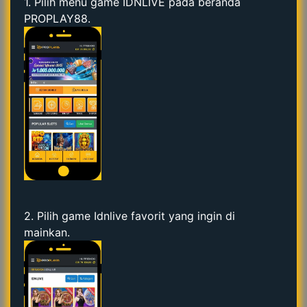
1. Pilih menu game IDNLIVE pada beranda
PROPLAY88.
2. Pilih game Idnlive favorit yang ingin di
mainkan.